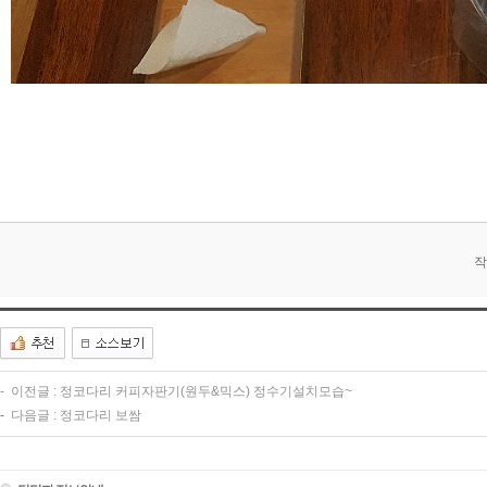
작
-
이전글 :
정코다리 커피자판기(원두&믹스) 정수기설치모습~
-
다음글 :
정코다리 보쌈