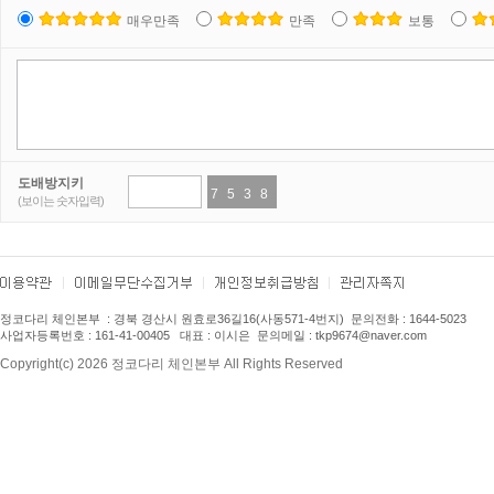
매우만족
만족
보통
도배방지키
7
5
5
5
3
4
8
5
(보이는 숫자입력)
정코다리 체인본부
: 경북 경산시 원효로36길16(사동571-4번지) 문의전화 : 1
644-5023
사업자등록번호 : 161-41-00405 대표 : 이시은 문의메일 : tkp9674
@naver.com
Copyright(c) 2026 정코다리 체인본부 All Rights Reserved