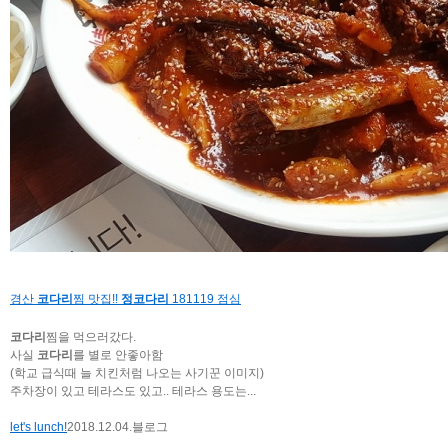
경산
코다리
찜 맛집!!
정코다리
181119 점심
코다리
찜을 먹으러갔다.
사실
코다리
를 별로 안좋아함
(학교 급식때 늘 치킨처럼 나오는 사기꾼 이미지)
주차장이 있고 테라스도 있고.. 테라스 용도는...
let's lunch!
2018.12.04.
블로그