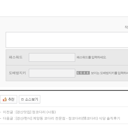
작
패스워드
패스워드를 입력하세요.
도배방지키
6
2
6
6
4
0
4
8
보이는 도배방지키를 입력하세
-
이전글 :
[경산맛집] 정코다리 (사동)
-
다음글 :
[경산/한식] 계양동 코다리 전문점 - 정코다리(情코다리) 식당 솔직후기