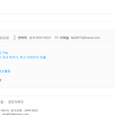
 정성엽
l
연락처
:
본부1644-5023
l
이메일
: tkp9674@naver.com
 가능.
 국내 최저가, 최고 인테리어 연출.
홍보활동.
!
-4번지) 문의전화 : 1
644-5023
tkp9674
@naver.com