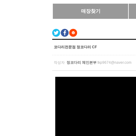
매장찾기
코다리전문점 정코다리 CF
작성자
정코다리 체인본부
tkp9674@naver.com