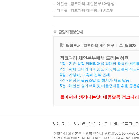
-
이전글 :
정코다리 체인본부 CF영상
-
다음글 :
정코다리 대곡점-서빙로봇
담당자 정보안내
담당부서
: 정코다리 체인본부
l
담당자
:
정코다리 체인본부에서 드리는 혜택
1정 - 기존 상점 인테리어를 최대한 활용한 체인점
2정 - 자체 인테리어 시공도 가능하고 본사 시공시
3정 - 가맹비, 교육비 전액 면제.
4정 - 안정된 물품조달 및 최저가 재료 납품.
5정 - 체인점 권리보호 및 매출증대를 위한 공동
돌아서면 생각나는맛! 매콤달콤 정코다리
정코다리 체인본부
: 경북 경산시 원효로36길16(사동571
사업자등록번호 : 161-41-00405 대표 : 이시은 문의메일 : 